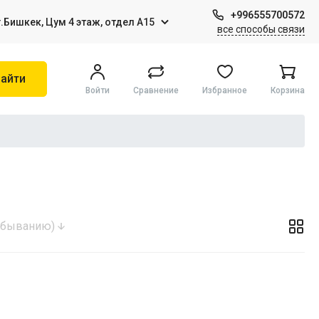
+996555700572
г.Бишкек, Цум 4 этаж, отдел А15
все способы связи
Цифровые товары (Подписки PSN, Xbox, Steam, ПК)
айти
Войти
Сравнение
Избранное
Корзина
HDD, SSD
(убыванию)