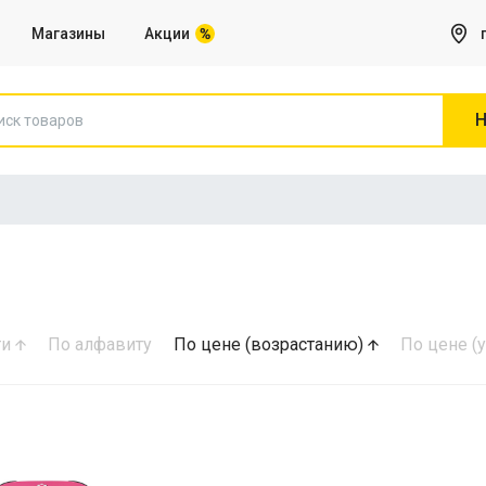
Магазины
Акции
Принтеры и все для них
Н
Флеш карты
ти
По алфавиту
По цене (возрастанию)
По цене 