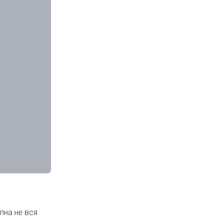
Игровая мебель
Цифровые товары (Подписки PSN, Xbox, Steam, ПК)
HDD, SSD
пна не вся