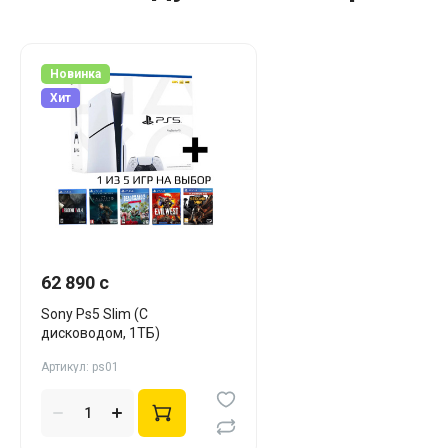
Новинка
Хит
62 890 c
Sony Ps5 Slim (С
дисководом, 1ТБ)
Артикул: ps01