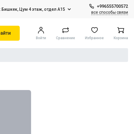
+996555700572
г.Бишкек, Цум 4 этаж, отдел А15
все способы связи
айти
Войти
Сравнение
Избранное
Корзина
Игры на Sony PS4
Виртуальная реальность