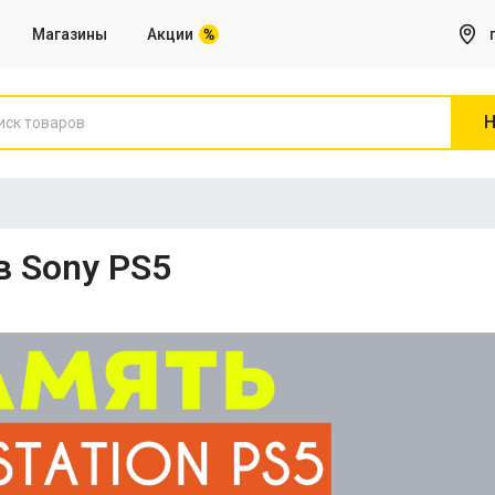
Магазины
Акции
Н
Игры на Sony PS5
в Sony PS5
Все для Компьютера
Сетевое оборудование, Роутеры
Веб камеры
Клавиатуры
Коврики для мышей
Микрофоны