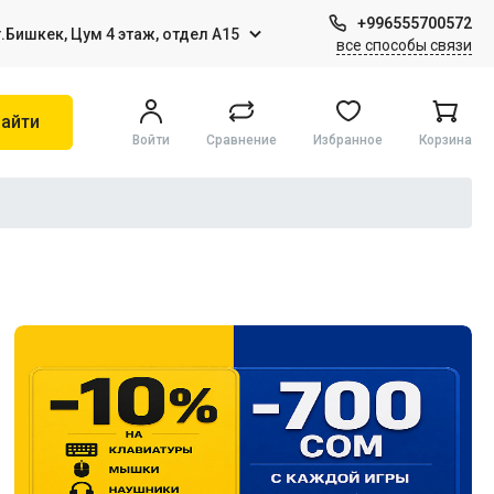
+996555700572
г.Бишкек, Цум 4 этаж, отдел А15
все способы связи
айти
Войти
Сравнение
Избранное
Корзина
Игры на Sony PS4
Виртуальная реальность