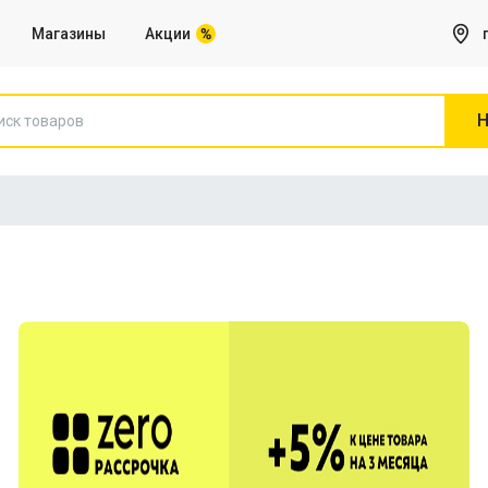
Магазины
Акции
Н
Игры на Sony PS5
Все для Компьютера
Сетевое оборудование, Роутеры
Веб камеры
Клавиатуры
Коврики для мышей
Микрофоны