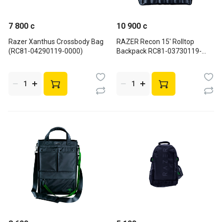
7 800 c
10 900 c
Razer Xanthus Crossbody Bag
RAZER Recon 15' Rolltop
(RC81-04290119-0000)
Backpack RC81-03730119-
0500