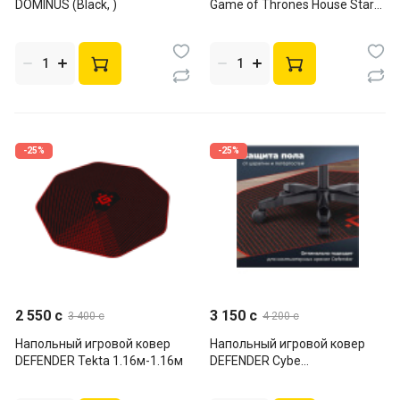
DOMINUS (Black, )
Game of Thrones House Stark
(White, до 120 кг)
-25%
-25%
2 550 c
3 150 c
3 400 c
4 200 c
Напольный игровой ковер
Напольный игровой ковер
DEFENDER Tekta 1.16м-1.16м
DEFENDER Cybe
1020*1220*4мм,черный