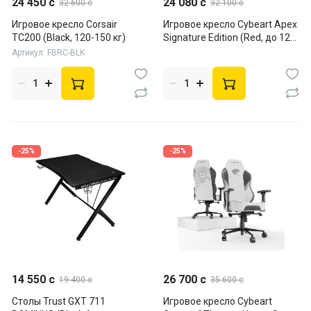
24 450 c
24 080 c
32 600 c
32 100 c
Игровое кресло Corsair
Игровое кресло Cybeart Apex
TC200 (Black, 120-150 кг)
Signature Edition (Red, до 120
кг)
Артикул: FBRC-BLK
-25%
-25%
14 550 c
26 700 c
19 400 c
35 600 c
Столы Trust GXT 711
Игровое кресло Cybeart