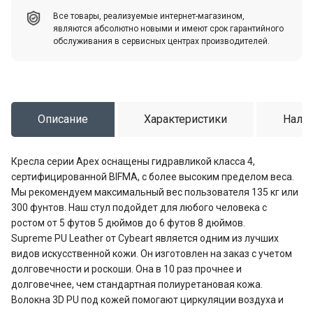
Все товары, реализуемые интернет-магазином,
являются абсолютно новыми и имеют срок гарантийного
обслуживания в сервисных центрах производителей.
Описание
Характеристики
Налич
Кресла серии Apex оснащены гидравликой класса 4,
сертифицированной BIFMA, с более высоким пределом веса.
Мы рекомендуем максимальный вес пользователя 135 кг или
300 фунтов. Наш стул подойдет для любого человека с
ростом от 5 футов 5 дюймов до 6 футов 8 дюймов.
Supreme PU Leather от Cybeart является одним из лучших
видов искусственной кожи. Он изготовлен на заказ с учетом
долговечности и роскоши. Она в 10 раз прочнее и
долговечнее, чем стандартная полиуретановая кожа.
Волокна 3D PU под кожей помогают циркуляции воздуха и