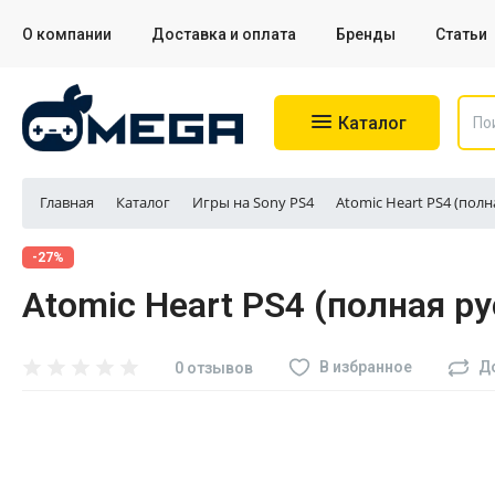
О компании
Доставка и оплата
Бренды
Статьи
Каталог
Главная
Каталог
Игры на Sony PS4
Atomic Heart PS4 (полн
Игровые приставки
-27%
Atomic Heart PS4 (полная р
Аксессуары для приставок
Аксессуары для Sony PS4
В избранное
Д
0 отзывов
Аксессуары для Sony PS5
Разное