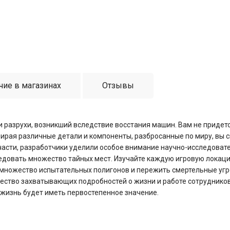
чие в магазинах
Отзывы
и разрухи, возникший вследствие восстания машин. Вам не придется
бирая различные детали и компоненты, разбросанные по миру, вы 
асти, разработчики уделили особое внимание научно-исследовате
ледовать множество тайных мест. Изучайте каждую игровую локац
 множество испытательных полигонов и пережить смертельные уг
ество захватывающих подробностей о жизни и работе сотруднико
а жизнь будет иметь первостепенное значение.