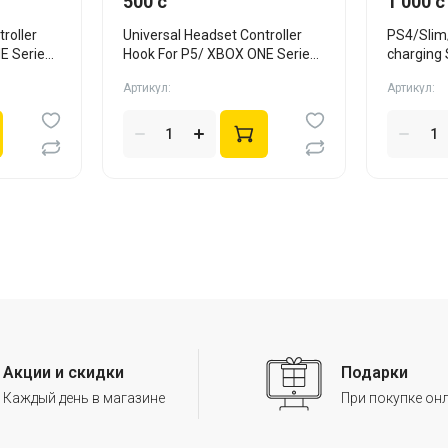
500 c
1 000 c
roller
Universal Headset Controller
PS4/Slim/
E Series
Hook For P5/ XBOX ONE Series
charging
X/S бел
Артикул:
Артикул:
Акции и скидки
Подарки
Каждый день в магазине
При покупке он