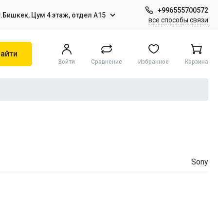
+996555700572
г.Бишкек, Цум 4 этаж, отдел А15
все способы связи
айти
Войти
Сравнение
Избранное
Корзина
Игры на Sony PS4
Виртуальная реальность
Sony