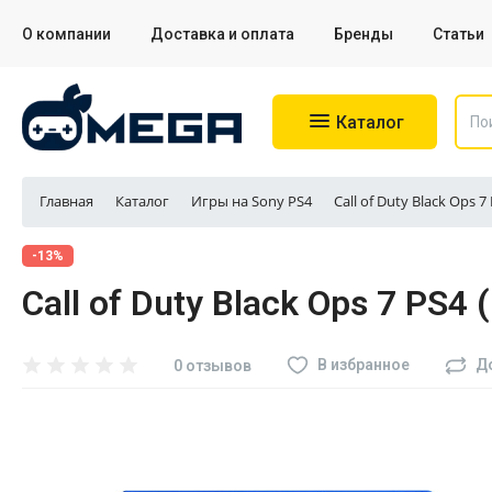
О компании
Доставка и оплата
Бренды
Статьи
Каталог
Главная
Каталог
Игры на Sony PS4
Call of Duty Black Ops 7
Игровые приставки
-13%
Call of Duty Black Ops 7 PS4
Аксессуары для приставок
Аксессуары для Sony PS4
В избранное
Д
0 отзывов
Аксессуары для Sony PS5
Разное