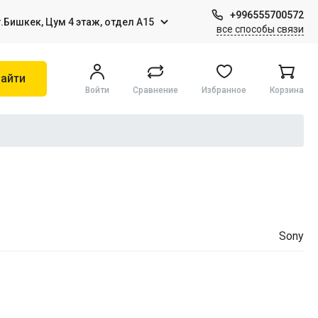
+996555700572
г.Бишкек, Цум 4 этаж, отдел А15
все способы связи
айти
Войти
Сравнение
Избранное
Корзина
Игры на Sony PS4
Виртуальная реальность
Sony