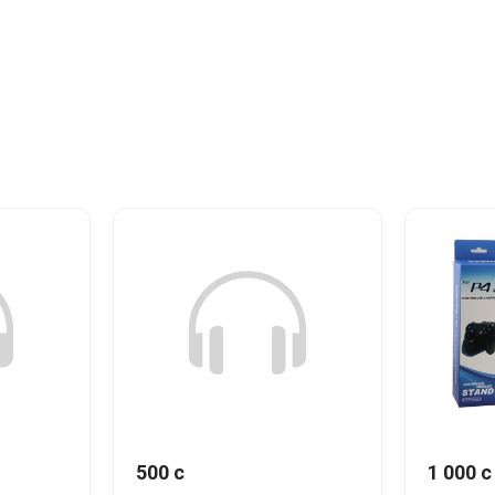
500 c
1 000 c