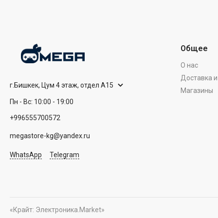
Общее
О нас
Доставка и
г.Бишкек, Цум 4 этаж, отдел А15
Магазины
Пн - Вс: 10:00 - 19:00
+996555700572
megastore-kg@yandex.ru
WhatsApp
Telegram
«Крайт: Электроника.Market»