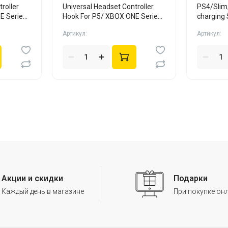
roller
Universal Headset Controller
PS4/Slim/
E Series
Hook For P5/ XBOX ONE Series
charging
X/S бел
Артикул:
Артикул:
Акции и скидки
Подарки
Каждый день в магазине
При покупке он