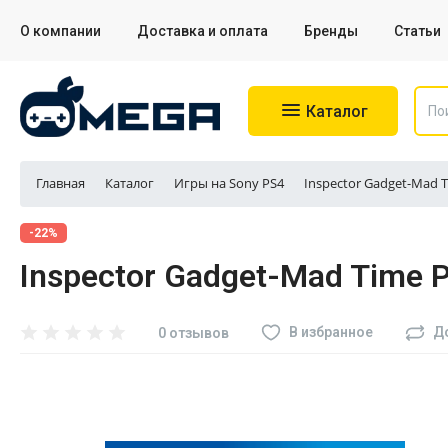
О компании
Доставка и оплата
Бренды
Статьи
Каталог
Главная
Каталог
Игры на Sony PS4
Inspector Gadget-Mad T
Игровые приставки
-22%
Inspector Gadget-Mad Time P
Аксессуары для приставок
Аксессуары для Sony PS4
В избранное
Д
0 отзывов
Аксессуары для Sony PS5
Разное