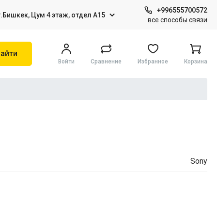
+996555700572
г.Бишкек, Цум 4 этаж, отдел А15
все способы связи
айти
Войти
Сравнение
Избранное
Корзина
Игры на Sony PS4
Виртуальная реальность
Sony