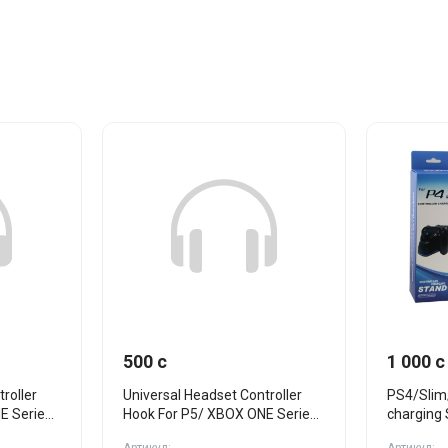
500 c
1 000 c
roller
Universal Headset Controller
PS4/Slim/
E Series
Hook For P5/ XBOX ONE Series
charging
X/S бел