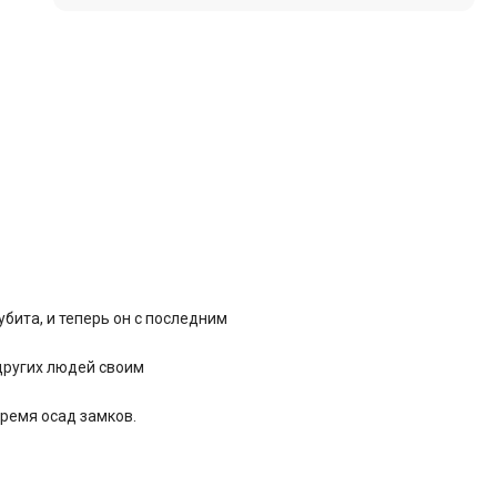
бита, и теперь он с последним
 других людей своим
время осад замков.