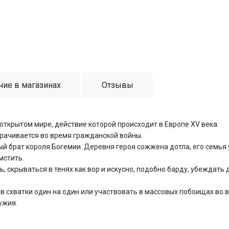
чие в магазинах
Отзывы
в открытом мире, действие которой происходит в Европе XV века.
орачивается во время гражданской войны.
 брат короля Богемии. Деревня героя сожжена дотла, его семья у
мстить.
ь, скрываться в тенях как вор и искусно, подобно барду, убеждать
 в схватки один на один или участвовать в массовых побоищах во 
ужия.