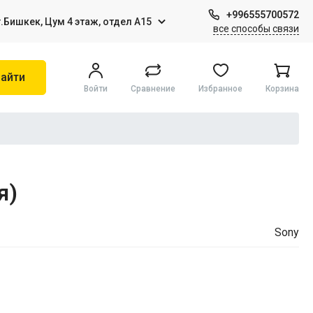
+996555700572
г.Бишкек, Цум 4 этаж, отдел А15
все способы связи
айти
Войти
Сравнение
Избранное
Корзина
Игры на Sony PS4
я)
Виртуальная реальность
Sony