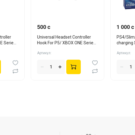
500 c
1 000 c
roller
Universal Headset Controller
PS4/Slim/
E Series
Hook For P5/ XBOX ONE Series
charging
X/S бел
Артикул:
Артикул: