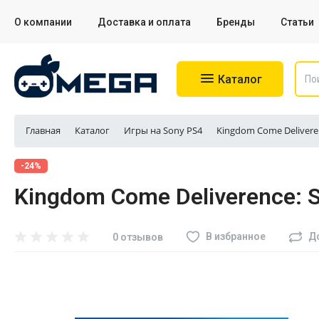
О компании
Доставка и оплата
Бренды
Статьи
Каталог
Главная
Каталог
Игры на Sony PS4
Kingdom Come Deliverenc
Игровые приставки
-24%
Kingdom Come Deliverence: Sp
Аксессуары для приставок
Аксессуары для Sony PS4
В избранное
Д
0 отзывов
Аксессуары для Sony PS5
Разное