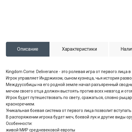
Описание
Характеристики
Нали
Kingdom Come: Deliverance - это ролевая игра от первого лица 
Игрок управляет Индржихом, сыном кузнеца, чья история разв
Междуусобицы на его родной земле начал разъяренный сводный
мечом своего отца должен выстоять против всех невзгод и ото
Игрок будет путешествовать по свету, сражаться, словно рыцар
красноречием.
Уникальная боевая система от первого лица позволит вступать
В распоряжении игрока будет меч, боевой лук и другие виды ор
Особенности:
живой МИР средневековой европы