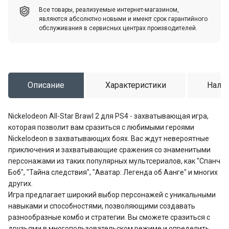
Все товары, реализуемые интернет-магазином,
являются абсолютно новыми и имеют срок гарантийного
обслуживания в сервисных центрах производителей.
Описание
Характеристики
Налич
Nickelodeon All-Star Brawl 2 для PS4 - захватывающая игра,
которая позволит вам сразиться с любимыми героями
Nickelodeon в захватывающих боях. Вас ждут невероятные
приключения и захватывающие сражения со знаменитыми
персонажами из таких популярных мультсериалов, как "Спанч
Боб", "Тайна следствия", "Аватар: Легенда об Аанге" и многих
других.
Игра предлагает широкий выбор персонажей с уникальными
навыками и способностями, позволяющими создавать
разнообразные комбо и стратегии. Вы сможете сразиться с
друзьями в многопользовательском режиме и определить,