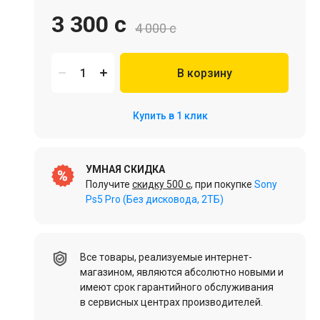
3 300 c
4 000 c
В корзину
Игровая мебель
Купить в 1 клик
Цифровые товары (Подписки PSN, Xbox, Steam, ПК)
УМНАЯ СКИДКА
Получите
скидку 500 c
, при покупке
Sony
Ps5 Pro (Без дисковода, 2ТБ)
HDD, SSD
Все товары, реализуемые интернет-
магазином, являются абсолютно новыми и
имеют срок гарантийного обслуживания
в сервисных центрах производителей.