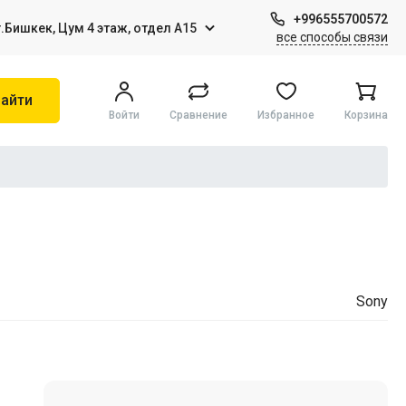
+996555700572
г.Бишкек, Цум 4 этаж, отдел А15
все способы связи
айти
Войти
Сравнение
Избранное
Корзина
Игры на Sony PS4
Виртуальная реальность
Sony