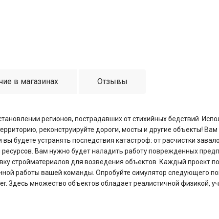
чие в магазинах
Отзывы
становлении регионов, пострадавших от стихийных бедствий. Испо
рриторию, реконструируйте дороги, мосты и другие объекты! Вам
вы будете устранять последствия катастроф: от расчистки завал
и ресурсов. Вам нужно будет наладить работу поврежденных пред
вку стройматериалов для возведения объектов. Каждый проект по
нной работы вашей команды. Опробуйте симулятор следующего п
nner. Здесь множество объектов обладает реалистичной физикой, у