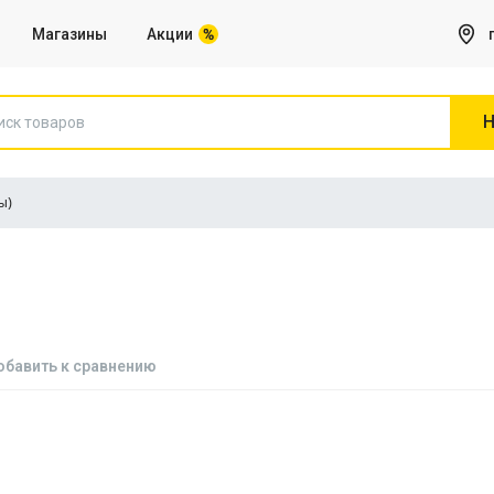
Магазины
Акции
Н
ы)
Игры на Sony PS5
Все для Компьютера
Сетевое оборудование, Роутеры
обавить к сравнению
Веб камеры
Клавиатуры
Коврики для мышей
Микрофоны