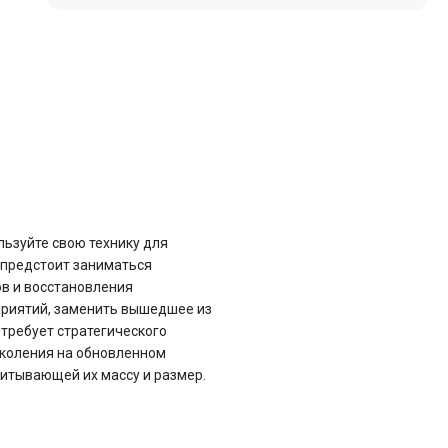
льзуйте свою технику для
 предстоит заниматься
ов и восстановления
приятий, заменить вышедшее из
требует стратегического
околения на обновленном
читывающей их массу и размер.