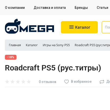
О компании
Доставка и оплата
Бренды
Статьи
Каталог
Главная
Каталог
Игры на Sony PS5
Roadcraft PS5 (рус.титр
Игровые приставки
-18%
Roadcraft PS5 (рус.титры)
Аксессуары для приставок
Аксессуары для Sony PS4
В избранное
Д
0 отзывов
Аксессуары для Sony PS5
Разное