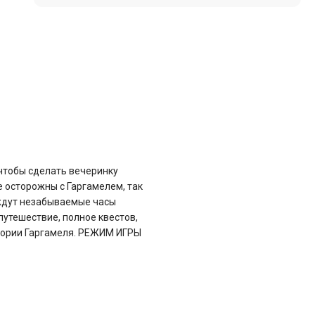
 чтобы сделать вечеринку
е осторожны с Гаргамелем, так
с ждут незабываемые часы
утешествие, полное квестов,
итории Гаргамеля. РЕЖИМ ИГРЫ