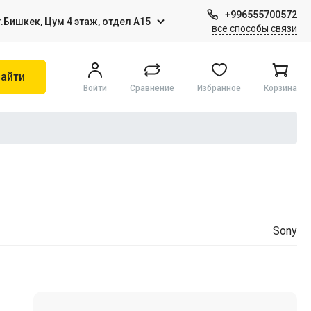
+996555700572
г.Бишкек, Цум 4 этаж, отдел А15
все способы связи
айти
Войти
Сравнение
Избранное
Корзина
Игры на Sony PS4
Виртуальная реальность
Sony