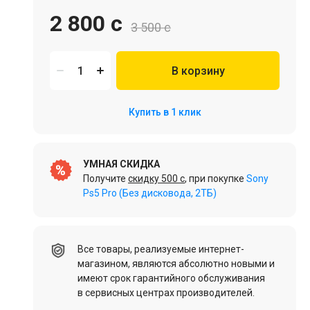
2 800 c
3 500 c
В корзину
Игровая мебель
Купить в 1 клик
Цифровые товары (Подписки PSN, Xbox, Steam, ПК)
УМНАЯ СКИДКА
Получите
скидку 500 c
, при покупке
Sony
Ps5 Pro (Без дисковода, 2ТБ)
HDD, SSD
Все товары, реализуемые интернет-
магазином, являются абсолютно новыми и
имеют срок гарантийного обслуживания
в сервисных центрах производителей.