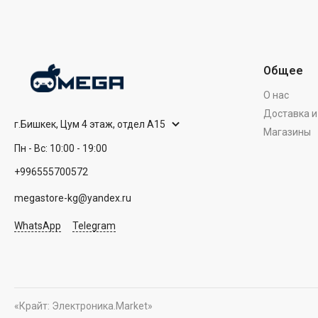
Общее
О нас
Доставка и
г.Бишкек, Цум 4 этаж, отдел А15
Магазины
Пн - Вс: 10:00 - 19:00
+996555700572
megastore-kg@yandex.ru
WhatsApp
Telegram
«Крайт: Электроника.Market»