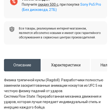
Получите
скидку 500 c
, при покупке
Sony Ps5 Pro
(Без дисковода, 2ТБ)
Все товары, реализуемые интернет-магазином,
являются абсолютно новыми и имеют срок гарантийного
обслуживания в сервисных центрах производителей.
Описание
Характеристики
Налич
Физика тряпичной куклы (Ragdoll): Разработчики полностью
заменили заскриптованные анимации нокаутов из UFC 5 на
честную физику падений от ударов.
Система Flow State: Переработанная механика движения и
ударов, которая лучше передает индивидуальный стиль и
инерцию каждого бойца.