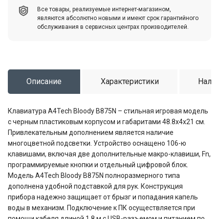
Все товары, реализуемые интернет-магазином,
являются абсолютно новыми и имеют срок гарантийного
обслуживания в сервисных центрах производителей.
Описание
Характеристики
Налич
Клавиатура A4Tech Bloody B875N – стильная игровая модель
с черным пластиковым корпусом и габаритами 48.8x4x21 см.
Привлекательным дополнением является наличие
многоцветной подсветки. Устройство оснащено 106-ю
клавишами, включая две дополнительные макро-клавиши, Fn,
программируемые кнопки и отдельный цифровой блок.
Модель A4Tech Bloody B875N полноразмерного типа
дополнена удобной подставкой для рук. Конструкция
прибора надежно защищает от брызг и попадания капель
воды в механизм. Подключение к ПК осуществляется при
помощи кабеля длиной 1.8 м с USB-разъемом и питанием по