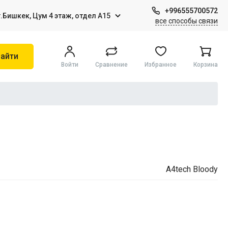
+996555700572
г.Бишкек, Цум 4 этаж, отдел А15
все способы связи
айти
Войти
Сравнение
Избранное
Корзина
Игры на Sony PS4
Виртуальная реальность
A4tech Bloody