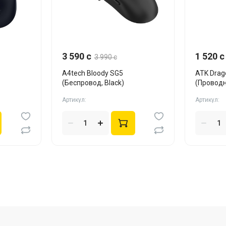
3 590 c
1 520 c
3 990 c
A4tech Bloody SG5
ATK Drag
(Беспровод, Black)
(Провод
Blue)
Артикул:
Артикул: