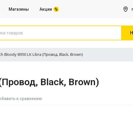
Магазины
Акции
Н
ch Bloody B950 LK Libra (Провод, Black, Brown)
Игры на Sony PS5
(Провод, Black, Brown)
Все для Компьютера
Сетевое оборудование, Роутеры
обавить к сравнению
Веб камеры
Клавиатуры
Коврики для мышей
Микрофоны