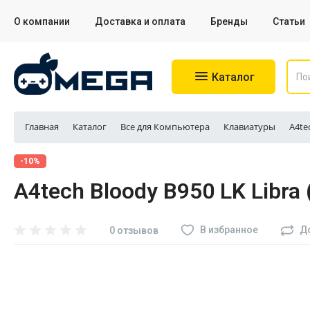
О компании
Доставка и оплата
Бренды
Статьи
Каталог
Главная
Каталог
Все для Компьютера
Клавиатуры
A4te
Игровые приставки
-10%
A4tech Bloody B950 LK Libra 
Аксессуары для приставок
Аксессуары для Sony PS4
В избранное
Д
0 отзывов
Аксессуары для Sony PS5
Разное