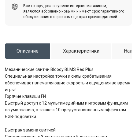
Все товары, реализуемые интернет-магазином,
являются абсолютно новыми и имеют срок гарантийного
обслуживания в сервисных центрах производителей.
Описание
Характеристики
Налич
Механические свитчи Bloody BLMS Red Plus
Специальная настройка точки и силы срабатывания
обеспечивает впечатляющие скорость и ощущения во время
игры!
Горячие клавиши FN
Быстрый доступ к 12 мультимедийным и игровым функциям
по умолчанию, а также к 10 предустановленным эффектам
RGB-подсветки.
Быстрая замена свитчей
Совместимость с 3-контактными и 5-контактными