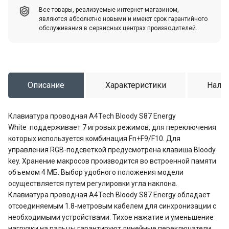
Все товары, реализуемые интернет-магазином,
являются абсолютно новыми и имеют срок гарантийного
обслуживания в сервисных центрах производителей.
Описание
Характеристики
Налич
Клавиатура проводная A4Tech Bloody S87 Energy
White поддерживает 7 игровых режимов, для переключения
которых используется комбинация Fn+F9/F10. Для
управления RGB-подсветкой предусмотрена клавиша Bloody
key. Хранение макросов производится во встроенной памяти
объемом 4 МБ. Выбор удобного положения модели
осуществляется путем регулировки угла наклона.
Клавиатура проводная A4Tech Bloody S87 Energy обладает
отсоединяемым 1.8-метровым кабелем для синхронизации с
необходимыми устройствами. Тихое нажатие и уменьшение
нагрузки на пальцы гарантируют линейные переключатели