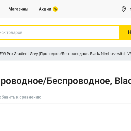
Магазины
Акции
Н
 F99 Pro Gradient Grey (Проводное/Беспроводное, Black, Nimbus switch V
Игры на Sony PS5
(Проводное/Беспроводное, Blac
Все для Компьютера
Сетевое оборудование, Роутеры
обавить к сравнению
Веб камеры
Клавиатуры
Коврики для мышей
Микрофоны