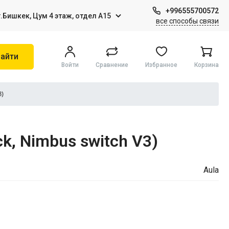
+996555700572
г.Бишкек, Цум 4 этаж, отдел А15
все способы связи
айти
Войти
Сравнение
Избранное
Корзина
3)
Игры на Sony PS4
k, Nimbus switch V3)
Виртуальная реальность
Aula