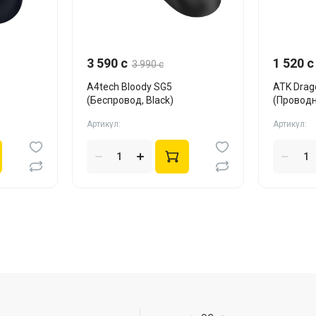
3 590 c
1 520 c
3 990 c
A4tech Bloody SG5
ATK Drag
(Беспровод, Black)
(Провод
Blue)
Артикул:
Артикул: