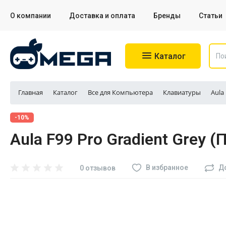
О компании
Доставка и оплата
Бренды
Статьи
Каталог
Главная
Каталог
Все для Компьютера
Клавиатуры
Aula
Игровые приставки
-10%
Aula F99 Pro Gradient Grey 
Аксессуары для приставок
Аксессуары для Sony PS4
В избранное
Д
0 отзывов
Аксессуары для Sony PS5
Разное