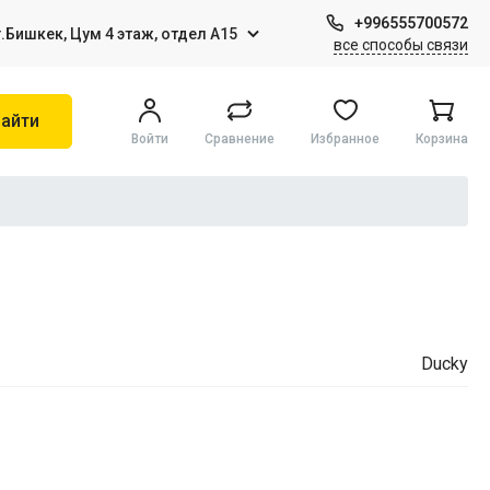
+996555700572
г.Бишкек, Цум 4 этаж, отдел А15
все способы связи
айти
Войти
Сравнение
Избранное
Корзина
Игры на Sony PS4
Виртуальная реальность
Ducky