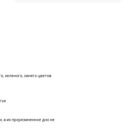
, зеленого, синего цветов.
гое.
, а их прорезиненное дно не