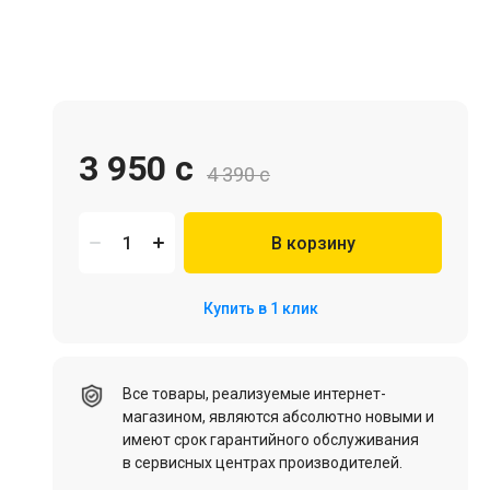
Игровая мебель
3 950 c
4 390 c
В корзину
Цифровые товары (Подписки PSN, Xbox, Steam, ПК)
Купить в 1 клик
HDD, SSD
Все товары, реализуемые интернет-
магазином, являются абсолютно новыми и
имеют срок гарантийного обслуживания
в сервисных центрах производителей.