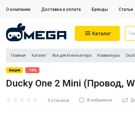
О компании
Доставка и оплата
Бренды
Статьи
Каталог
Главная
Каталог
Все для Компьютера
Клавиатуры
Duck
Игровые приставки
Акция
-10%
Ducky One 2 Mini (Провод, W
Аксессуары для приставок
Аксессуары для Sony PS4
В избранное
Д
0 отзывов
Аксессуары для Sony PS5
Разное