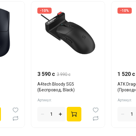
-10%
-10%
3 590 c
1 520 c
3 990 c
A4tech Bloody SG5
ATK Drag
(Беспровод, Black)
(Провод
Blue)
Артикул:
Артикул: