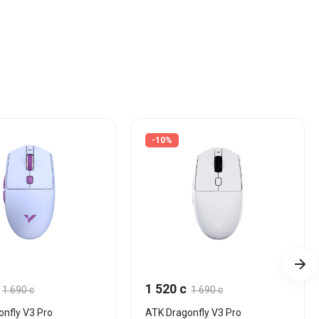
-10%
1 520 c
1 690 c
1 690 c
onfly V3 Pro
ATK Dragonfly V3 Pro