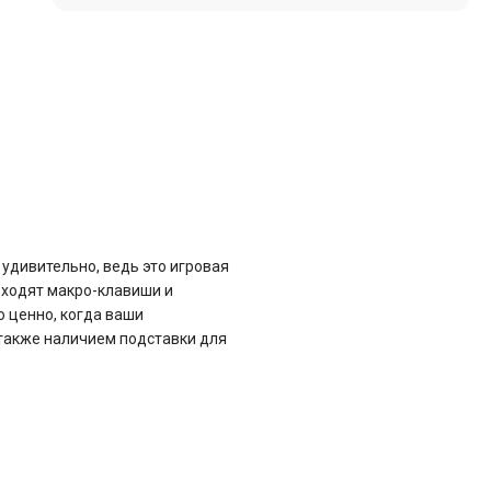
 удивительно, ведь это игровая
 входят макро-клавиши и
о ценно, когда ваши
 также наличием подставки для