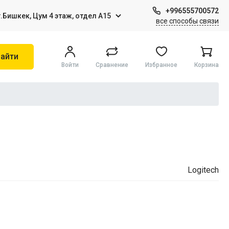
+996555700572
г.Бишкек, Цум 4 этаж, отдел А15
все способы связи
айти
Войти
Сравнение
Избранное
Корзина
Игры на Sony PS4
Виртуальная реальность
Logitech