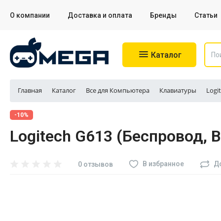
О компании
Доставка и оплата
Бренды
Статьи
Каталог
Главная
Каталог
Все для Компьютера
Клавиатуры
Logi
Игровые приставки
-10%
Logitech G613 (Беспровод, Bl
Аксессуары для приставок
Аксессуары для Sony PS4
В избранное
Д
0 отзывов
Аксессуары для Sony PS5
Разное