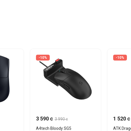
-10%
-10%
3 590 c
1 520 c
3 990 c
A4tech Bloody SG5
ATK Drag