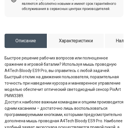
являются абсолютно новыми и имеют срок гарантийного
обслуживания в сервисных центрах производителей.
Описание
Характеристики
Налич
Быстрое решение рабочих вопросов или полноценное
сражение в игровой баталии? Используя мышь проводную
A4Tech Bloody ES9 Pro, вы справитесь с любой задачей.
Быстрый отклик на движения пользователя, поразительная
точность при наведении курсора и маневренное управление
моделью обеспечит оптический светодиодный сенсор PixArt
PMW3389.
Доступ к наиболее важным командам и опциям производится
одним касанием – достаточно лишь воспользоваться
программируемыми кнопками, которыми предусмотрительно
дополнена мышь проводная A4Tech Bloody ES9 Pro. Наиболее
удобный захват аксессуара осуществляется правой рукой, а