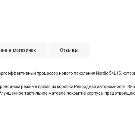
чие в магазинах
Отзывы
нергоэффективный процессор нового поколения Nordic 54L15, кото
в проводном режиме прямо из коробки.Рекордная автономность: Ве
: Улучшенное тактильное матовое покрытие корпуса, предотвраща