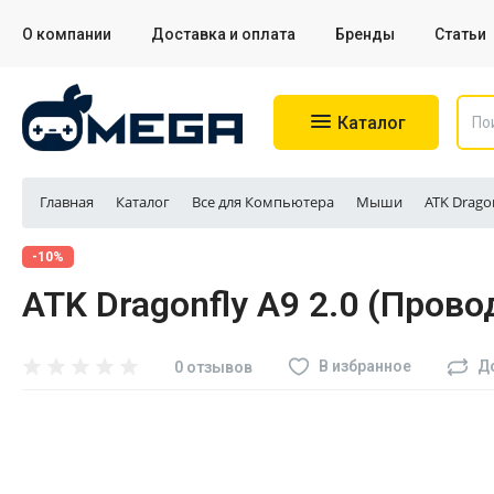
О компании
Доставка и оплата
Бренды
Статьи
Каталог
Главная
Каталог
Все для Компьютера
Мыши
ATK Drago
Игровые приставки
-10%
ATK Dragonfly A9 2.0 (Пров
Аксессуары для приставок
Аксессуары для Sony PS4
В избранное
Д
0 отзывов
Аксессуары для Sony PS5
Разное