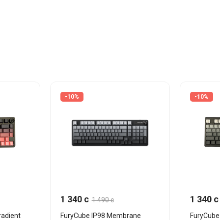
-10%
-10%
1 340 c
1 340 c
1 490 c
radient
FuryCube IP98 Membrane
FuryCube