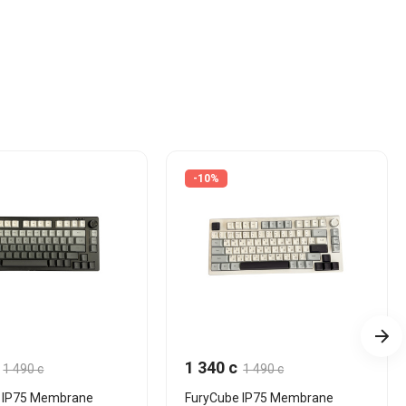
-10%
1 340 c
1 490 c
1 490 c
 IP75 Membrane
FuryCube IP75 Membrane