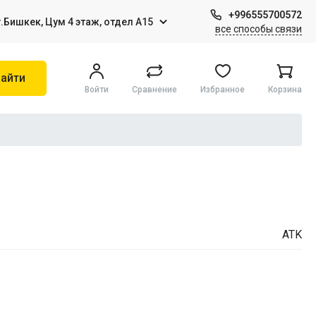
+996555700572
г.Бишкек, Цум 4 этаж, отдел А15
все способы связи
айти
Войти
Сравнение
Избранное
Корзина
Игры на Sony PS4
Виртуальная реальность
ATK