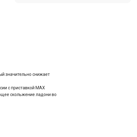
рый значительно снижает
рсии с приставкой MAX
ющее скольжение ладони во