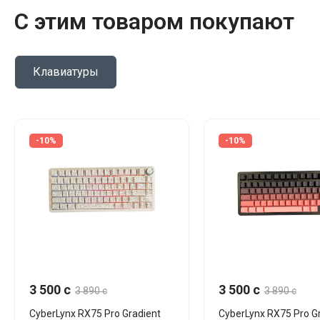
С этим товаром покупают
Клавиатуры
-10%
-10%
3 500 c
3 500 c
3 890 c
3 890 c
CyberLynx RX75 Pro Gradient
CyberLynx RX75 Pro G