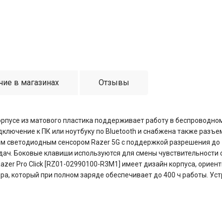
чие в магазинах
Отзывы
орпусе из матового пластика поддерживает работу в беспроводно
дключение к ПК или ноутбуку по Bluetooth и снабжена также разъ
им светодиодным сенсором Razer 5G с поддержкой разрешения до 
ач. Боковые клавиши используются для смены чувствительности 
zer Pro Click [RZ01-02990100-R3M1] имеет дизайн корпуса, ориен
ра, который при полном заряде обеспечивает до 400 ч работы. Ус