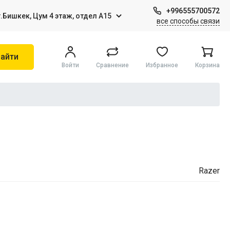
+996555700572
г.Бишкек, Цум 4 этаж, отдел А15
все способы связи
айти
Войти
Сравнение
Избранное
Корзина
Игры на Sony PS4
Виртуальная реальность
Razer