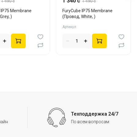
1 340 c
1 490 c
1 490 c
 IP75 Membrane
FuryCube IP75 Membrane
Grey, )
(Провод, White, )
Артикул:
Техподдержка 24/7
лайн
По всем вопросам