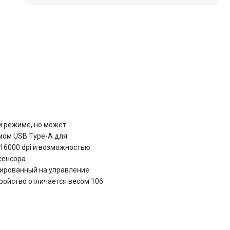
м режиме, но может
емом USB Type-A для
16000 dpi и возможностью
сенсора.
тированный на управление
тройство отличается весом 106