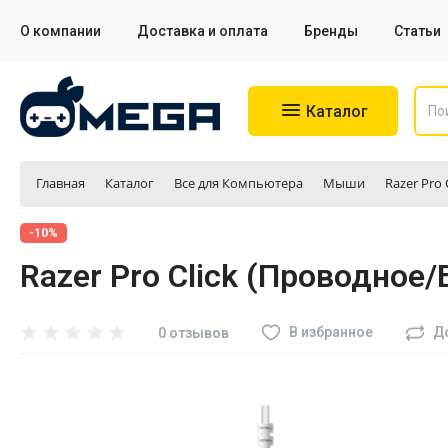
О компании
Доставка и оплата
Бренды
Статьи
Каталог
Главная
Каталог
Все для Компьютера
Мыши
Razer Pro
Игровые приставки
-10%
Razer Pro Click (Проводное/
Аксессуары для приставок
Аксессуары для Sony PS4
В избранное
Д
0 отзывов
Аксессуары для Sony PS5
Разное