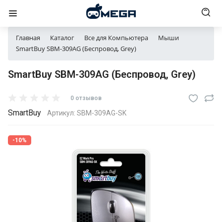
Главная
Каталог
Все для Компьютера
Мыши
SmartBuy SBM-309AG (Беспровод, Grey)
SmartBuy SBM-309AG (Беспровод, Grey)
0 отзывов
SmartBuy
Артикул:
SBM-309AG-SK
-10%