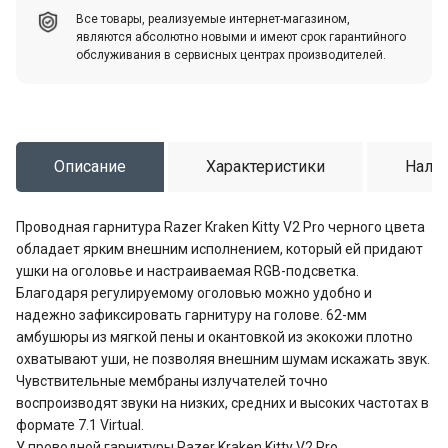
Все товары, реализуемые интернет-магазином,
являются абсолютно новыми и имеют срок гарантийного
обслуживания в сервисных центрах производителей.
Описание
Характеристики
Налич
Проводная гарнитура Razer Kraken Kitty V2 Pro черного цвета
обладает ярким внешним исполнением, который ей придают
ушки на оголовье и настраиваемая RGB-подсветка.
Благодаря регулируемому оголовью можно удобно и
надежно зафиксировать гарнитуру на голове. 62-мм
амбушюры из мягкой пены и окантовкой из экокожи плотно
охватывают уши, не позволяя внешним шумам искажать звук.
Чувствительные мембраны излучателей точно
воспроизводят звуки на низких, средних и высоких частотах в
формате 7.1 Virtual.
У проводной гарнитуры Razer Kraken Kitty V2 Pro