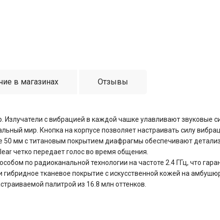
чие в магазинах
Отзывы
р. Излучатели с вибрацией в каждой чашке улавливают звуковые с
альный мир. Кнопка на корпусе позволяет настраивать силу вибра
ce 50 мм с титановым покрытием диафрагмы обеспечивают детали
ar четко передает голос во время общения.
собом по радиоканальной технологии на частоте 2.4 ГГц, что гара
 и гибридное тканевое покрытие с искусственной кожей на амбуш
страиваемой палитрой из 16.8 млн оттенков.