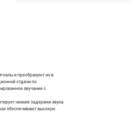
игналы и преобразуют их в
ционной отдачи по
зированное звучание с
нтирует низкие задержки звука
юрах обеспечивают высокую