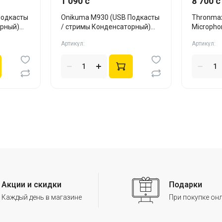
1 090 c
8 700 c
Onikuma M930 (USB Подкасты
Thronmax
орный)
/ стримы Конденсаторный)
Microph
Black
(пантогр
Артикул:
Артикул:
Акции и скидки
Подарки
Каждый день в магазине
При покупке он