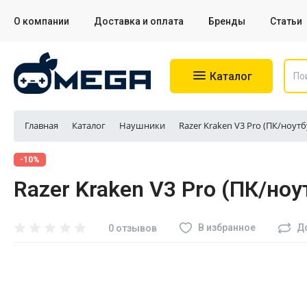
О компании
Доставка и оплата
Бренды
Статьи
Каталог
Главная
Каталог
Наушники
Razer Kraken V3 Pro (ПК/ноутб
Игровые приставки
-10%
Razer Kraken V3 Pro (ПК/ноу
Аксессуары для приставок
Аксессуары для Sony PS4
В избранное
Д
0 отзывов
Аксессуары для Sony PS5
Разное