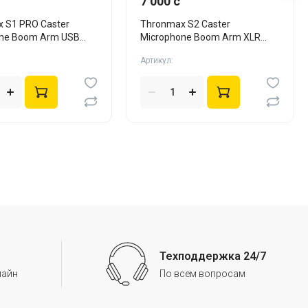
7 000 c
 S1 PRO Caster
Thronmax S2 Caster
one Boom Arm USB
Microphone Boom Arm XLR
аф-стойка)
(пантограф-стойка)
Артикул:
Техподдержка 24/7
лайн
По всем вопросам