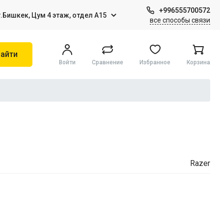
+996555700572
г.Бишкек, Цум 4 этаж, отдел А15
все способы связи
айти
Войти
Сравнение
Избранное
Корзина
Игры на Sony PS4
Виртуальная реальность
Razer