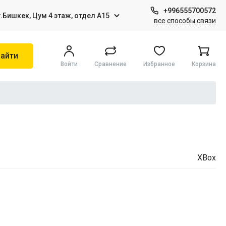
+996555700572
г.Бишкек, Цум 4 этаж, отдел А15
все способы связи
айти
Войти
Сравнение
Избранное
Корзина
Игры на Sony PS4
Виртуальная реальность
XBox