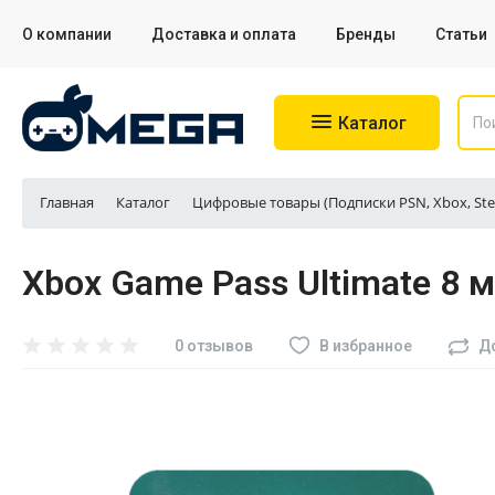
О компании
Доставка и оплата
Бренды
Статьи
Каталог
Главная
Каталог
Цифровые товары (Подписки PSN, Xbox, Ste
Игровые приставки
Xbox Game Pass Ultimate 8 м
Аксессуары для приставок
Аксессуары для Sony PS4
В избранное
0 отзывов
Д
Аксессуары для Sony PS5
Разное