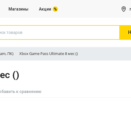
Магазины
Акции
Н
am, ПК)
Xbox Game Pass Ultimate 8 мес ()
Игры на Sony PS5
ес ()
Все для Компьютера
Сетевое оборудование, Роутеры
обавить к сравнению
Веб камеры
Клавиатуры
Коврики для мышей
Микрофоны