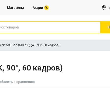
Магазины
Акции
Н
tech MX Brio (MX700) (4K, 90°, 60 кадров)
Игры на Sony PS5
, 90°, 60 кадров)
Все для Компьютера
Сетевое оборудование, Роутеры
обавить к сравнению
Веб камеры
Клавиатуры
Коврики для мышей
Микрофоны