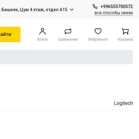
+996555700572
г.Бишкек, Цум 4 этаж, отдел А15
все способы связи
айти
Войти
Сравнение
Избранное
Корзина
Игры на Sony PS4
Виртуальная реальность
Logitech