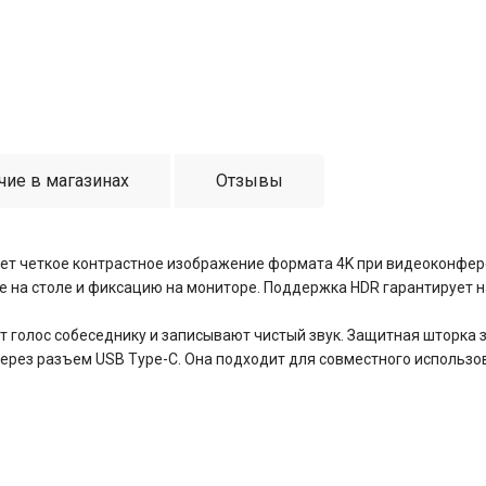
чие в магазинах
Отзывы
вает четкое контрастное изображение формата 4K при видеоконфер
 на столе и фиксацию на мониторе. Поддержка HDR гарантирует 
голос собеседнику и записывают чистый звук. Защитная шторка з
ерез разъем USB Type-C. Она подходит для совместного использова