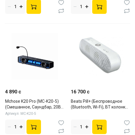
4 890 c
16 700 c
Mchose K20 Pro (MC-K20-5)
Beats Pill+ (Беспроводное
(Смешанное, Саундбар, 20Вт,
(Bluetooth, Wi-Fi), BT колонка,
Black)
12Вт, White)
Артикул: MC-K20-5