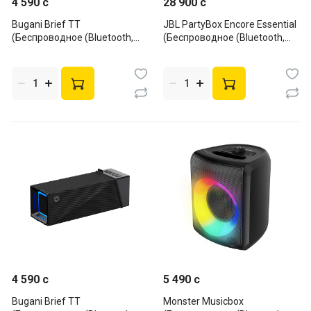
4 590 c
28 900 c
Bugani Brief TT
JBL PartyBox Encore Essential
(Беспроводное (Bluetooth,
(Беспроводное (Bluetooth,
Wi-Fi), Portable, 20Вт,
Wi-Fi), BT колонка, 98Вт,
Black+Gold)
Black)
4 590 c
5 490 c
Bugani Brief TT
Monster Musicbox