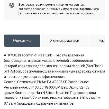
Все товары, реализуемые интернет-магазином,
являются абсолютно новыми и имеют срок гарантийного
обслуживания в сервисных центрах производителей.
Описание
Характеристики
Налич
ATK VXE Dragonfly R1 NearLink — это ультралегкая
беспроводная игровая мышь, ключевой особенностью
которой является поддержка технологии NearLink (StarFlash)
от HiSilicon, обеспечивающей минимальную задержку сигнала
и повышенную энергоэффективность
Сенсор: Оптический PixArt PAW3395 SE.Разрешение:
Регулируемое, от 100 до 18 000 DPI.Вес: Около 52–53
грамм.Контроллер: Чип HiSilicon NearLink.Переключатели:
Huano Blue Glow V2 с четким кликом.Габариты: 120.6 x 64.0 x
37.8 мм (подходит под разные типы хватов