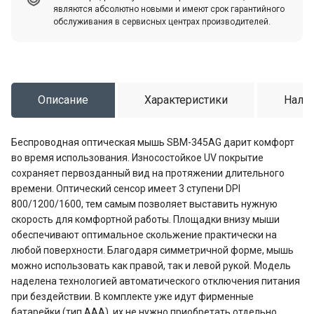
являются абсолютно новыми и имеют срок гарантийного
обслуживания в сервисных центрах производителей.
Описание
Характеристики
Налич
Беспроводная оптическая мышь SBM-345AG дарит комфорт
во время использования. Износостойкое UV покрытие
сохраняет первозданный вид на протяжении длительного
времени. Оптический сенсор имеет 3 ступени DPI
800/1200/1600, тем самым позволяет выставить нужную
скорость для комфортной работы. Площадки внизу мыши
обеспечивают оптимальное скольжение практически на
любой поверхности. Благодаря симметричной форме, мышь
можно использовать как правой, так и левой рукой. Модель
наделена технологией автоматического отключения питания
при бездействии. В комплекте уже идут фирменные
батарейки (тип ААА), их не нужно приобретать отдельно.