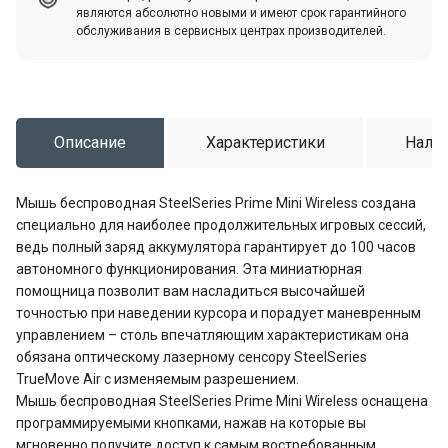
являются абсолютно новыми и имеют срок гарантийного
обслуживания в сервисных центрах производителей.
Описание
Характеристики
Налич
Мышь беспроводная SteelSeries Prime Mini Wireless создана
специально для наиболее продолжительных игровых сессий,
ведь полный заряд аккумулятора гарантирует до 100 часов
автономного функционирования. Эта миниатюрная
помощница позволит вам насладиться высочайшей
точностью при наведении курсора и порадует маневренным
управлением – столь впечатляющим характеристикам она
обязана оптическому лазерному сенсору SteelSeries
TrueMove Air с изменяемым разрешением.
Мышь беспроводная SteelSeries Prime Mini Wireless оснащена
программируемыми кнопками, нажав на которые вы
мгновенно получите доступ к самым востребованным