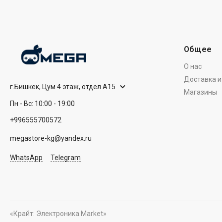
Общее
О нас
Доставка и
г.Бишкек, Цум 4 этаж, отдел А15
Магазины
Пн - Вс: 10:00 - 19:00
+996555700572
megastore-kg@yandex.ru
WhatsApp
Telegram
«Крайт: Электроника.Market»