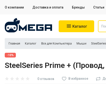
О компании
Доставка и оплата
Бренды
Статьи
Каталог
Главная
Каталог
Все для Компьютера
Мыши
SteelSerie
Игровые приставки
-10%
SteelSeries Prime + (Провод,
Аксессуары для приставок
Аксессуары для Sony PS4
В избранное
Д
0 отзывов
Аксессуары для Sony PS5
Разное