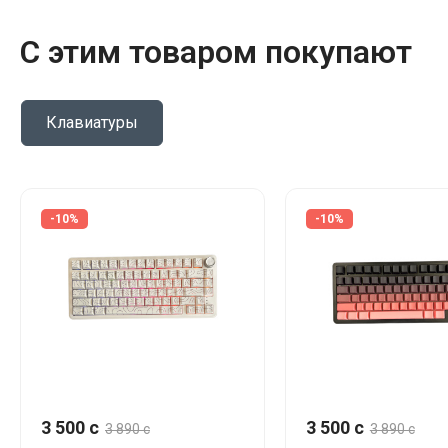
С этим товаром покупают
Клавиатуры
-10%
-10%
3 500 c
3 500 c
3 890 c
3 890 c