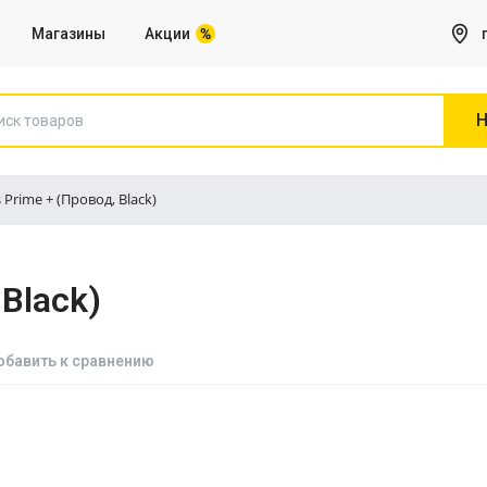
Магазины
Акции
Н
s Prime + (Провод, Black)
Игры на Sony PS5
 Black)
Все для Компьютера
Сетевое оборудование, Роутеры
обавить к сравнению
Веб камеры
Клавиатуры
Коврики для мышей
Микрофоны