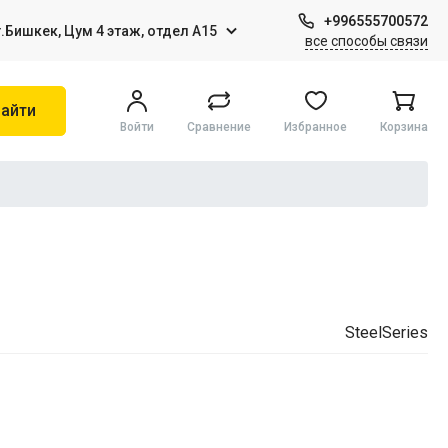
+996555700572
г.Бишкек, Цум 4 этаж, отдел А15
все способы связи
айти
Войти
Сравнение
Избранное
Корзина
Игры на Sony PS4
Виртуальная реальность
SteelSeries