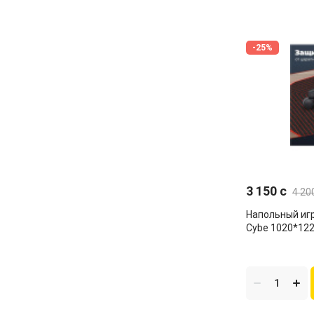
-25%
3 150 c
4 20
Напольный иг
Cybe 1020*12