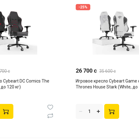
-25%
26 700 c
700 c
35 600 c
t DC Comics The
Игровое кресло Cybeart Game of
 до 120 кг)
Thrones House Stark (White, до 