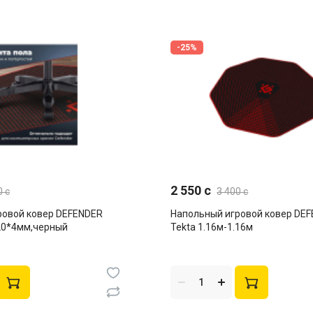
-25%
2 550 c
0 c
3 400 c
ровой ковер DEFENDER
Напольный игровой ковер DE
20*4мм,черный
Tekta 1.16м-1.16м