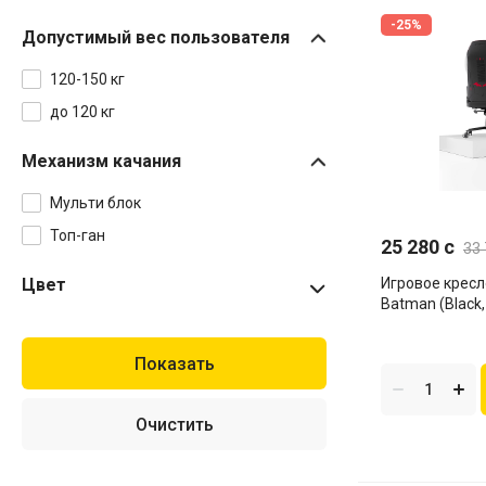
-25%
Допустимый вес пользователя
120-150 кг
до 120 кг
Механизм качания
Мульти блок
Топ-ган
25 280 c
33 
Цвет
Игровое кресло Cybear
Batman (Black,
White
Black
Red
Черно-зеленое