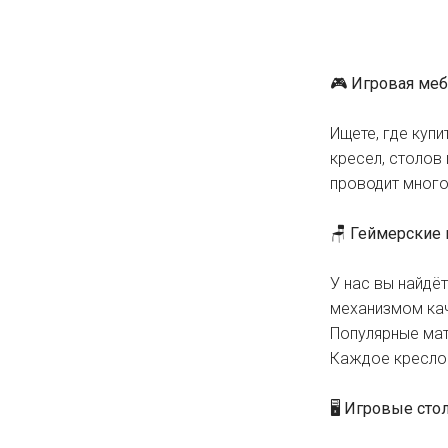
🎮
Игровая меб
Ищете, где куп
кресел, столов
проводит много
🪑 Геймерские 
У нас вы найдё
механизмом кач
Популярные мат
Каждое кресло 
🖥️ Игровые сто