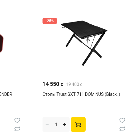
-25%
14 550 c
19 400 c
FENDER
Столы Trust GXT 711 DOMINUS (Black, )