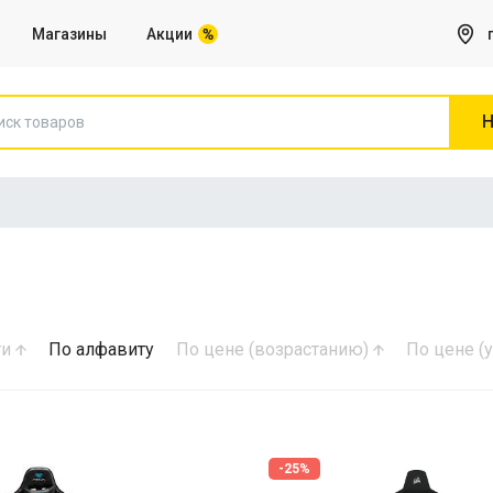
Магазины
Акции
Принтеры и все для них
Н
Флеш карты
ти
По алфавиту
По цене (возрастанию)
По цене 
-25%