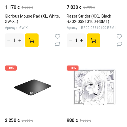
1 170 c
7 830 c
1 300 c
8 700 c
Glorious Mouse Pad (XL, White,
Razer Strider (XXL, Black
GW-XL)
RZ02-03810100-R3M1)
Артикул: GW-XL
Артикул: RZ02-03810100-R3M1
-10%
-10%
2 250 c
980 c
2 500 c
1 090 c