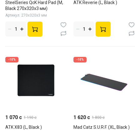
SteelSeries QcK Hard Pad (M,
ATK Reverie (L, Black )
Black 270x320x3 мм)
Артикул: 270x320x3 мм
-10%
-10%
1 070 c
1 620 c
1 190 c
1 800 c
ATK X83 (L, Black )
Mad Catz S.U.R.F. (XL, Black )