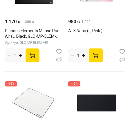
1 170 c
980 c
1 300 c
1 090 c
Glorious Elements Mouse Pad
ATK Nana (L, Pink )
Air (L, Black, GLO-MP-ELEM-
AIR)
Артикул: GLO-MP-ELEM-AIR
-10%
-10%