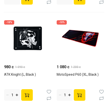
-10%
-10%
980 c
1 080 c
1 090 c
1 200 c
ATK Knight (L, Black )
MotoSpeed P60 (XL, Black )